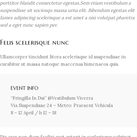
porttitor blandit consectetur egestas.Sem etiam vestibulum a
suspendisse sit sociosqu massa urna elit. Bibendum egestas elit
fames adipiscing scelerisque a est amet a nisi volutpat pharetra
sed a eget nunc sapien per.
Felis scelerisque nunc
Ullamcorper tincidunt litora scelerisque id suspendisse in
curabitur ut massa natoque maecenas himenaeos quis.
EVENT INFO
“Fringilla In Dui” @Vestibulum Viverra
Via Suspendisse 24 – Metro: Praesent Vehicula
8 – 12 April / h 12 – 18
Dis cras non diam facilisi erat aptent in scelerisque volutpat