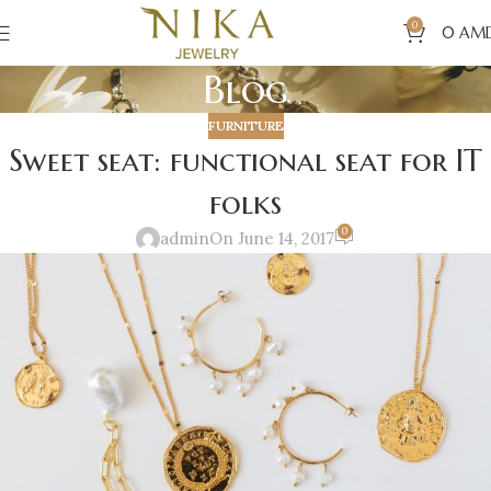
0
0
AM
Blog
FURNITURE
Sweet seat: functional seat for IT
folks
0
admin
On June 14, 2017