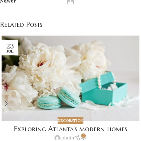
Newer
Related Posts
23
JUL
DECORATION
Exploring Atlanta’s modern homes
0
admin