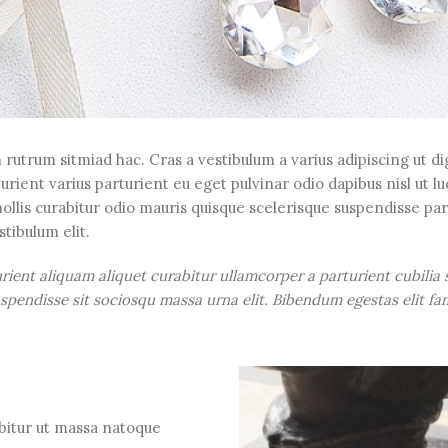
 rutrum sitmiad hac. Cras a vestibulum a varius adipiscing ut d
urient varius parturient eu eget pulvinar odio dapibus nisl ut l
is curabitur odio mauris quisque scelerisque suspendisse part
tibulum elit.
rient aliquam aliquet curabitur ullamcorper a parturient cubilia
pendisse sit sociosqu massa urna elit. Bibendum egestas elit fam
abitur ut massa natoque