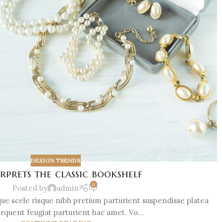
DESIGN TRENDS
rprets the classic bookshelf
0
Posted by
admin
sque scele risque nibh pretium parturient suspendisse platea
rquent feugiat parturient hac amet. Vo...