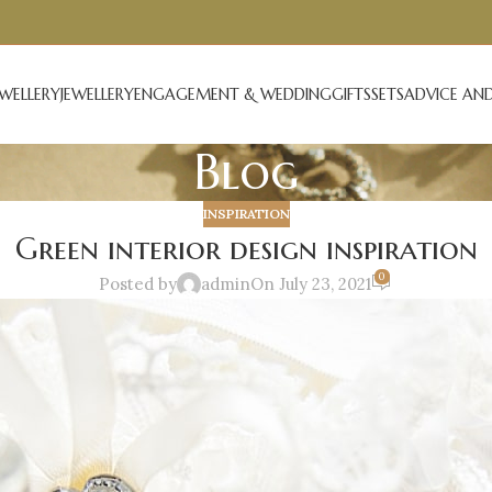
EWELLERY
JEWELLERY
ENGAGEMENT & WEDDING
GIFTS
SETS
ADVICE AND
Blog
INSPIRATION
Green interior design inspiration
0
Posted by
admin
On July 23, 2021