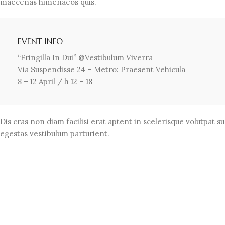
maecenas himenaeos quis.
EVENT INFO
“Fringilla In Dui” @Vestibulum Viverra
Via Suspendisse 24 – Metro: Praesent Vehicula
8 – 12 April / h 12 – 18
Dis cras non diam facilisi erat aptent in scelerisque volutpat s
egestas vestibulum parturient.