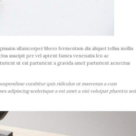
ignissim ullamcorper libero fermentum dis aliquet tellus mollis
uctus suscipit per vel aptent fames venenatis leo ac
urient ut est parturient a gravida amet parturient senectus
 suspendisse curabitur quis ridiculus ut maecenas a cum
es adipiscing scelerisque a est amet a nisi volutpat pharetra sed