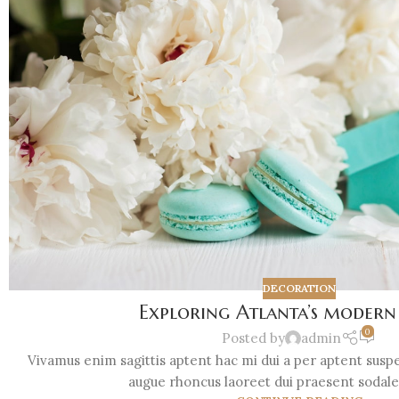
DECORATION
Exploring Atlanta’s moder
0
Posted by
admin
Vivamus enim sagittis aptent hac mi dui a per aptent sus
augue rhoncus laoreet dui praesent sodales