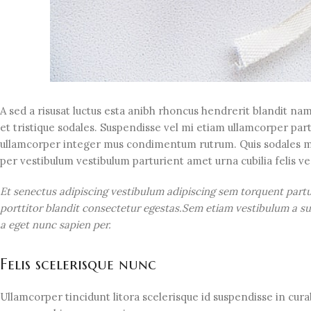
A sed a risusat luctus esta anibh rhoncus hendrerit blandit nam
et tristique sodales. Suspendisse vel mi etiam ullamcorper part
ullamcorper integer mus condimentum rutrum. Quis sodales moll
per vestibulum vestibulum parturient amet urna cubilia felis ves
Et senectus adipiscing vestibulum adipiscing sem torquent partu
porttitor blandit consectetur egestas.Sem etiam vestibulum a sus
a eget nunc sapien per.
Felis scelerisque nunc
Ullamcorper tincidunt litora scelerisque id suspendisse in cur