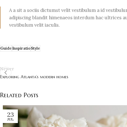
A a sit a sociis dictumst velit vestibulum a id vesti
adipiscing blandit himenaeos interdum hac ultrices a
vestibulum velit iaculis.
Guide
Inspiratio
Style
Newer
Exploring Atlanta’s modern homes
Related Posts
23
JUL