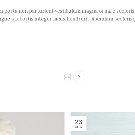
bulum porta non parturient vestibulum magna ornare sceler
ugue a lobortis integer lacus hendrerit bibendum sceleris
23
JUL