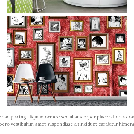
 adipiscing aliquam ornare sed ullamcorper placerat cras cras
bero vestibulum amet suspendisse a tincidunt curabitur himena