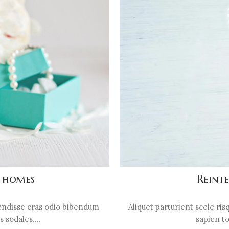
n homes
Reinte
pendisse cras odio bibendum
Aliquet parturient scele ri
 sodales....
sapien to